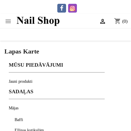
shopping_cart


(0)
Lapas Karte
MŪSU PIEDĀVĀJUMI
Jauni produkti
SADAĻAS
Mājas
Baffi
Eļļiņas kutikulām