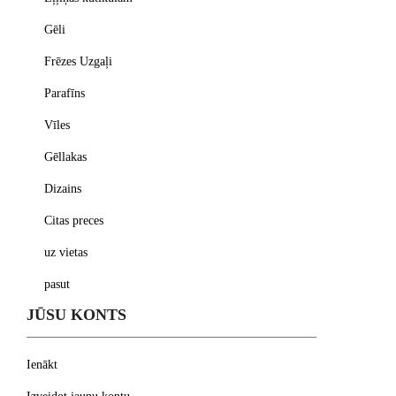
Gēli
Frēzes Uzgaļi
Parafīns
Vīles
Gēllakas
Dizains
Citas preces
uz vietas
pasut
JŪSU KONTS
Ienākt