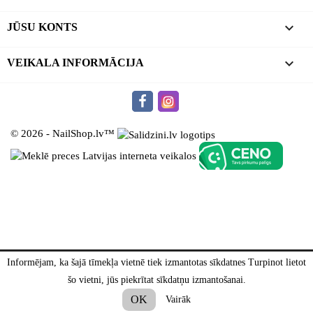

JŪSU KONTS
keyboard_arrow_down
VEIKALA INFORMĀCIJA
© 2026 - NailShop.lv™
Informējam, ka šajā tīmekļa vietnē tiek izmantotas sīkdatnes Turpinot lietot
šo vietni, jūs piekrītat sīkdatņu izmantošanai.
OK
Vairāk
WhatsApp