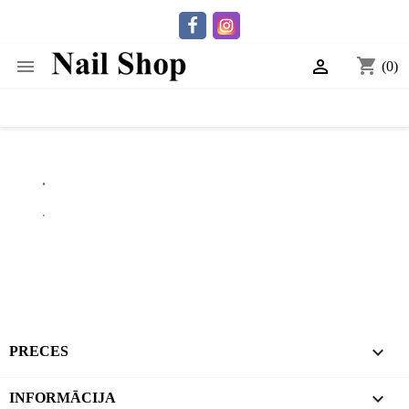
shopping_cart


(0)
.
.

PRECES

INFORMĀCIJA