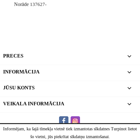
Norāde
137627-

PRECES

INFORMĀCIJA

JŪSU KONTS
keyboard_arrow_down
VEIKALA INFORMĀCIJA
Informējam, ka šajā tīmekļa vietnē tiek izmantotas sīkdatnes Turpinot lietot
© 2026 - NailShop.lv™
šo vietni, jūs piekrītat sīkdatņu izmantošanai.